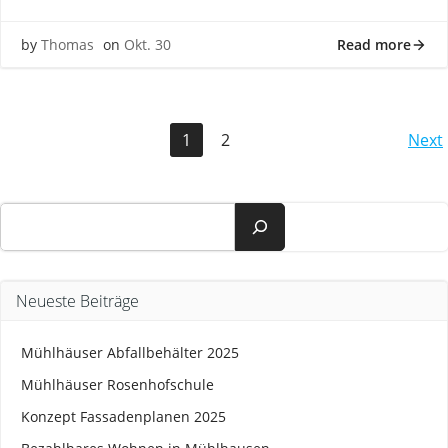
Read more
by
Thomas
on
Okt. 30
Posts
P
Page
Page
1
2
Next
navigation
na
Suchen
Neueste Beiträge
Mühlhäuser Abfallbehälter 2025
Mühlhäuser Rosenhofschule
Konzept Fassadenplanen 2025